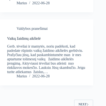
Marius
2022-06-28
Valdybos pranešimai
Vaikų žaidimų aikštelė
Gerb. tėveliai ir mamytės, noriu padėkoti, kad
padedate rūpintis vaikų žaidimo aikštelės gerbūviu.
Prašyčiau jūsų, kad paskambintumėte man ir mes
aptartume tolimesnį vaikų žaidimo aikštelės
įrengimą. Aktyviausi tėveliai bus atleisti nuo
rinkliavos mokesčio. Lauksiu Jūsų skambučio. Jeigu
turite atliekamus žaislus,…
Marius
2022-06-28
NEXT