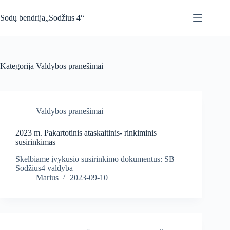
Skip
to
Sodų bendrija„Sodžius 4“
content
Kategorija
Valdybos pranešimai
Valdybos pranešimai
2023 m. Pakartotinis ataskaitinis- rinkiminis
susirinkimas
Skelbiame įvykusio susirinkimo dokumentus: SB
Sodžius4 valdyba
Marius
2023-09-10