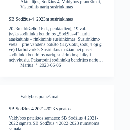
Aktualijos
,
Sodžius 4
,
Valdybos pranešimai
,
Visuotinis narių susirinkimas
SB Sodžius-4 2023m susirinkimas
2023m. birželio 16 d., penktadienį, 19 val.
įvyks sodininkų bendrijos „Sodžius-4“ narių
ataskaitinis – rinkiminis susirinkimas. Susirinkimo
vieta – prie vandens bokšto (Kryžiokų sodų 4-oji g-
vė) Darbotvarkė: Susirinkus mažiau nei pusei
sodininkų bendrijos narių, susirinkimą laikyti
neįvykusiu. Pakartotinį sodininkų bendrijos narių…
Marius
2023-06-06
Valdybos pranešimai
SB Sodžius 4 2021-2023 sąmatos
Valdybos pateiktos sąmatos: SB Sodžius 4 2021-
2022 sąmata SB Sodžius 4 2022-2023 numatoma
sąmata