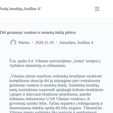
Sodų bendrija„Sodžius 4“
Dėl geriamojo vandens ir nuotekų tinklų plėtros
Marius
2020-11-18
Aktualijos
,
Sodžius 4
Š.m. spalio 8 d. Vilniaus susivienijimas „Sodai“ kreipėsi į
Aplinkos ministeriją su užklausimu.
„Vilniaus mieste esančiose sodininkų bendrijose susiklostė
komplikuota situacija dėl jų prijungimo prie centralizuotų
geriamojo vandens ir nuotekų tinklų. Sodininkų bendrijų
narių susirinkimai nusprendė apsijungti kelioms bendrijoms
į grupes ir dalyvauti bendruose projektuose, pateikė
reikiamus dokumentus UAB Vilniaus vandenys, iš
gyventojų surinko lėšas. Tačiau nepateko į reitinguojamų ir
finansuojamų objektų sąrašą dėl lėšų stygiaus. Tūkstančiai
Vilniaus miesto sodininkų liko nusivylę ir neinformuoti